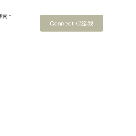
房指南
Connect 聯絡我
POSTS BY DATE
Most Recent
March 2022
February 2022
January 2022
December 2021
October 2021
September 2021