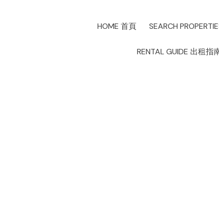
HOME 首頁
SEARCH PROPERTI
RENTAL GUIDE 出租指
大溫9月份房屋成交概
Posted on
October 15, 2021
by
Allen Lau
Posted in
溫哥華房地產市場
各
和
多