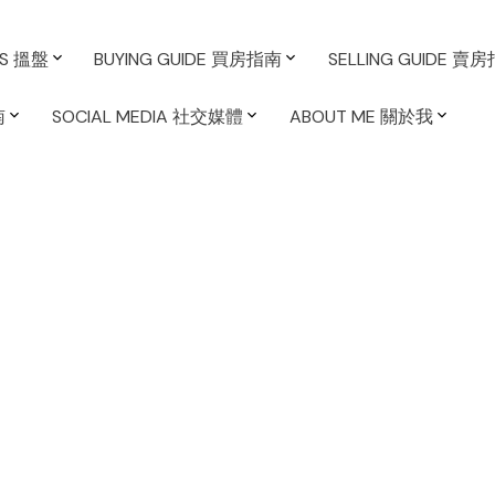
ES 搵盤
BUYING GUIDE 買房指南
SELLING GUIDE 賣
南
SOCIAL MEDIA 社交媒體
ABOUT ME 關於我
況
類成交房屋按價格排名比較 (見圖)。數字顯示 ，市埸對公寓
城市屋的合理價格是較清晣的，77% 的公寓買家願意付不
於 $90萬去買公寓；而50% 的城市屋買家普遍接受 $150萬